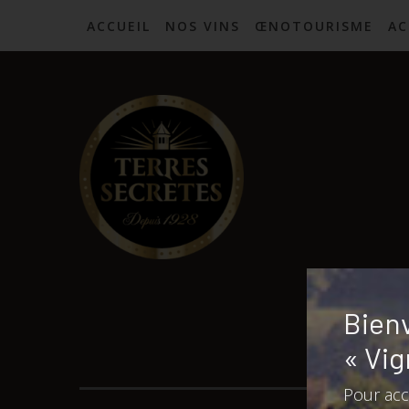
ACCUEIL
NOS VINS
ŒNOTOURISME
AC
Passer au contenu
Bienv
« Vig
Pour acc