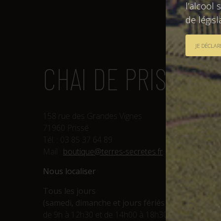
l’alcool 
de légis
CHAI DE PRISSÉ
158 rue des Grandes Vignes
71960 Prissé
Tél. : 03 85 37 64 89
Mail :
boutique@terres-secretes.fr
Nous localiser
Tous les jours
(samedi, dimanche et jours fériés inclus) :
de 9h à 12h30 et de 14h00 à 18h30