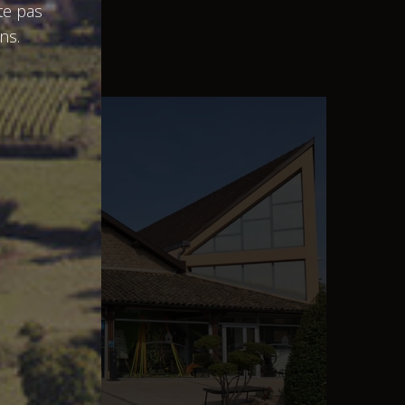
ste pas
ns.